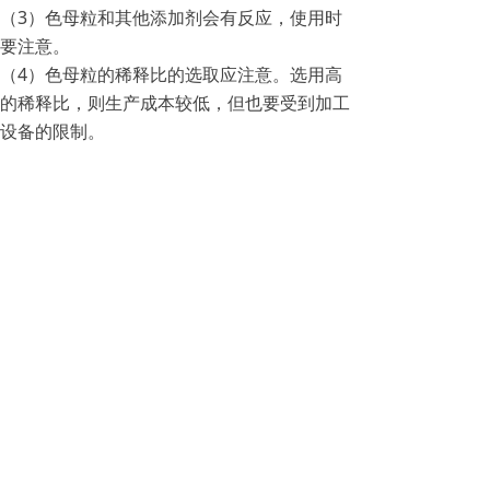
（3）色母粒和其他添加剂会有反应，使用时
要注意。
（4）色母粒的稀释比的选取应注意。选用高
的稀释比，则生产成本较低，但也要受到加工
设备的限制。
电话：18106223303
地址：中国江苏省苏州市吴中区胥
口镇孙武路76号
邮箱：wce@mainlis.com
版权所有：苏州迈利思新材料科技有限公司
苏ICP备2020061532号-1