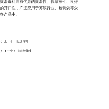
爽滑母料具有优异的爽滑性、低摩擦性、良好
的开口性，广泛应用于薄膜行业、包装袋等众
多产品中。
上一个：
阻燃母料
ꄴ
下一个：
抗静电母料
ꄲ
电话：18106223303
地址：中国江苏省苏州市吴中区胥
口镇孙武路76号
邮箱：wce@mainlis.com
版权所有：苏州迈利思新材料科技有限公司
苏ICP备2020061532号-1