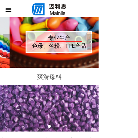
首页
끀
公司介绍
产品展示
专业生产
넳
넲
色母、色粉、TPE产品
新闻中心
联系我们
爽滑母料